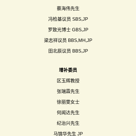
蔡海伟先生
冯检基议员 SBS,JP
罗致光博士 GBS,JP
梁志祥议员 BBS,MH,JP
田北辰议员 BBS,JP
增补委员
区玉辉教授
张瑞霖先生
徐丽雯女士
何闻达先生
纪治兴先生
马锦华先生 JP