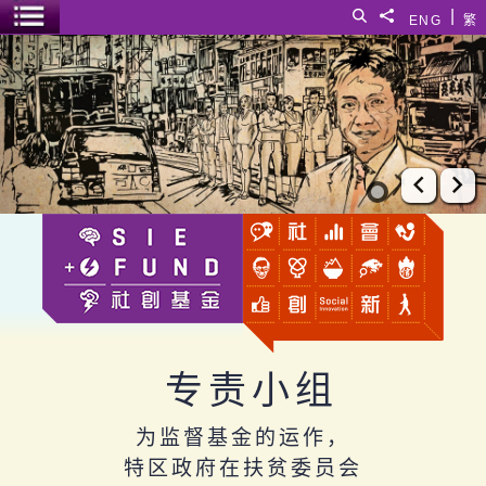
跳至主要内容
|
搜寻
分享給
ENG
繁
菜单开关
社创基金
上一张
下
专责小组
为监督基金的运作，
特区政府在扶贫委员会