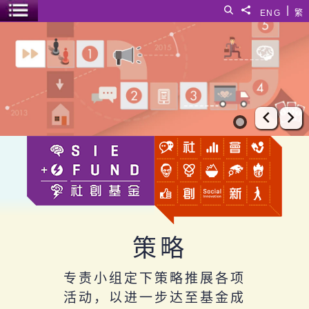
跳至主要内容
|
搜寻
分享給
ENG
繁
菜单开关
策略
上一张
下
策略
专责小组定下策略推展各项
活动，以进一步达至基金成