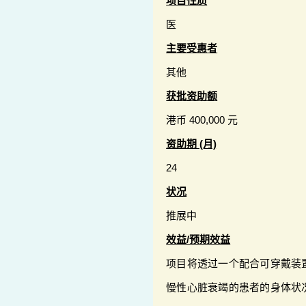
项目性质
医
主要受惠者
其他
获批资助额
港币 400,000 元
资助期 (月)
24
状况
推展中
效益/预期效益
项目将透过一个配合可穿戴装
慢性心脏衰竭的患者的身体状