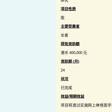
研究
项目性质
医
主要受惠者
长者
获批资助额
港币 400,000 元
资助期 (月)
24
状况
已完成
效益/预期效益
项目将透过实施网上禅悟医学生