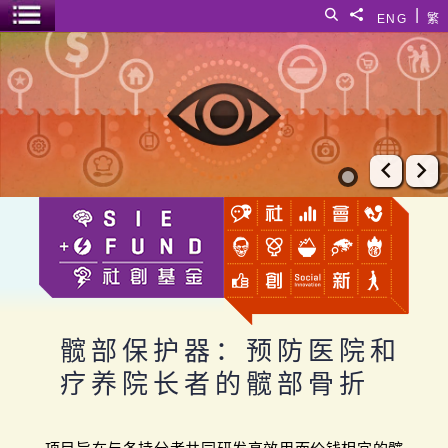
跳至主要内容
|
搜寻
分享給
ENG
繁
菜单开关
髋部保护器：预防医院和疗养院长者的髋部骨折
上一张
下
髋部保护器：预防医院和
疗养院长者的髋部骨折