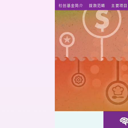
跳至主要内容
社创基金简介
拨款范畴
主要项目
运动治心：以团体体能活动改善注意力缺陷及过度活跃症儿童