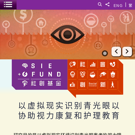
跳至主要内容
|
搜寻
分享給
ENG
繁
菜单开关
以虚拟现实识别青光眼以协助视力康复和护理教育
上一张
下
以虚拟现实识别青光眼以
协助视力康复和护理教育