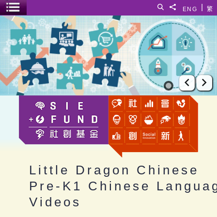
跳至主要内容
|
搜寻
分享給
ENG
繁
菜单开关
Little Dragon Chinese Pre-K1 Chinese Language Videos
上一张
下
Little Dragon Chinese
Pre-K1 Chinese Langua
Videos