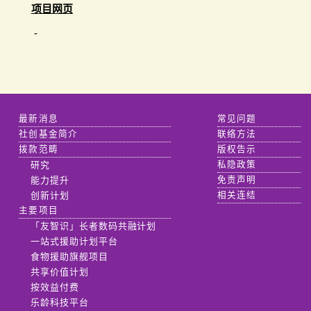
项目网页
-
最新消息
常见问题
社创基金简介
联络方法
拨款范畴
版权告示
研究
私隐政策
能力提升
免责声明
创新计划
相关连结
主要项目
「友智识」长者数码共融计划
一站式援助计划平台
食物援助旗舰项目
共享价值计划
按效益付费
乐龄科技平台