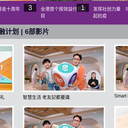
3
1
基金十周年
全港首个按效益付费项
发挥社创力量 
目
起抗疫
计划 | 6部影片
片
Smart 
礼
智慧生活 老友記都要識