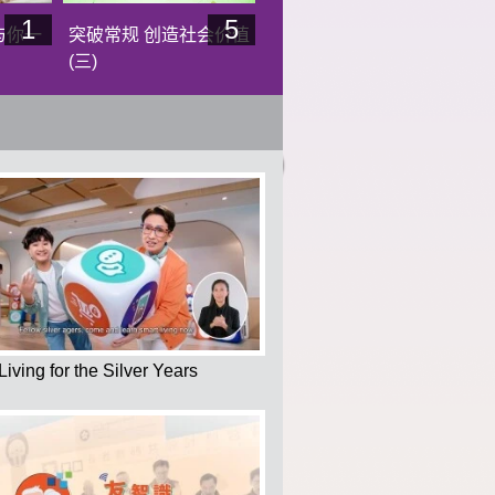
1
5
与你一
突破常规 创造社会价值
(三)
社创基金 下一张幻
Living for the Silver Years