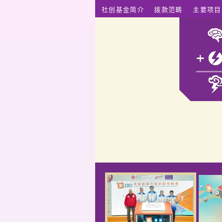
跳至主要内容
社创基金简介
拨款范畴
主要项目
社创基金
12
22
社创项目 x 青年制作