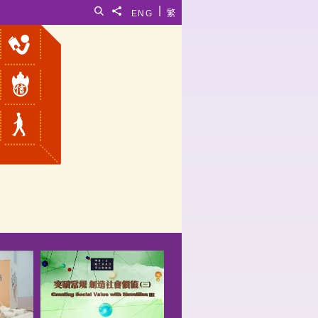
|
搜寻
分享給
ENG
繁
5
跨代数码共融
突
(二