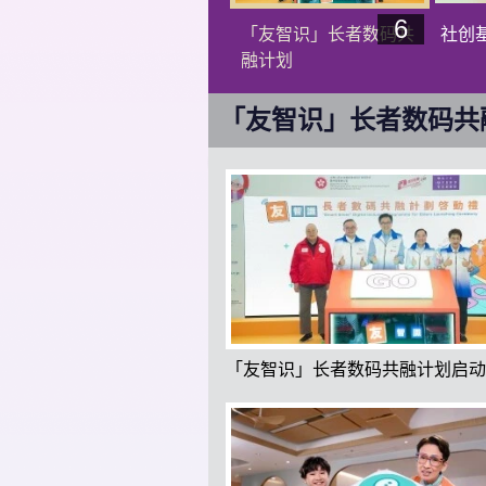
6
「友智识」长者数码共
社创
融计划
「友智识」长者数码共融
社创基金 上一张幻灯
「友智识」长者数码共融计划启动