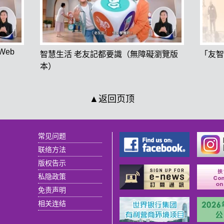
 (Web
智慧生活 老友記都要識（無障礙瀏覽版
「友智
本）
▲返回页顶
常见问题
联络方法
版权告示
私隐政策
免责声明
相关连结