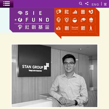
跳至主要内容
|
搜寻
分享給
ENG
繁
菜单开关
邓耀升