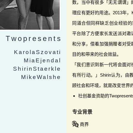
数，当中有很多「无无谓谓」
理应有更好的用途。2013年，Karo
同道合但同样缺乏创业经验的家长
平台除了方便家长发送派对邀
Twopresents
和分享，借着加强捐赠者对受
KarolaSzovati
目的和带来的社会效益。
MiaEjendal
「我们意识到新一代将会面对
ShirinStaerkle
有所行动。」Shirin认为
MikeWalshe
顾社会和环境，就是改变世界
社创基金资助的Twoprese
专业背景
商界