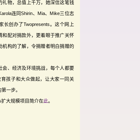
的礼物，总值上千万，她深信这笔钱
la连同Shirin、Mia、Mike三位志
创办了Twopresents。这个网上
请和配对捐款外，更着眼于推广关怀
助机构的了解，令捐赠者明白捐赠的
社会、经济及环境挑战，每个人都要
，由教育孩子和大众做起，让大家一同关
的第一步。
nts扩大规模项目简介在
此
。