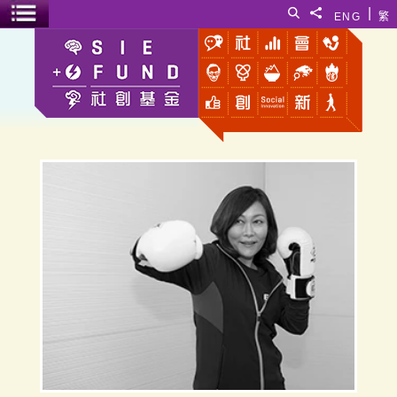
跳至主要内容
|
搜寻
分享給
ENG
繁
菜单开关
陈慧蕊