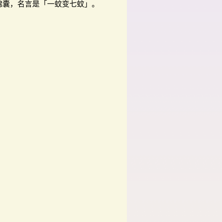
锦囊，名言是「一蚊变七蚊」。