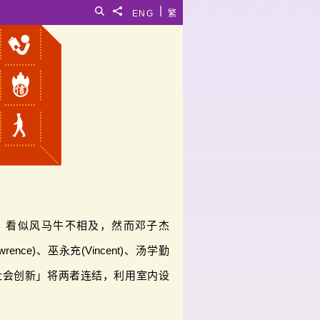
|
搜寻
分享給
ENG
繁
」看似风马牛不相及，然而邓子杰
ence)、巫永充(Vincent)、汤学勤
以「社会创新」将两者连结，利用室内设
。