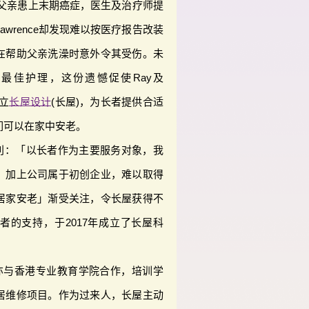
历：父亲患上末期癌症，医生及治疗师提
wrence却发现难以按医疗报告改装
在帮助父亲洗澡时意外令其受伤。未
最佳护理，这份遗憾促使Ray及
成立
长屋设计
(长屋)，为长者提供合适
们可以在家中安老。
顺利：「以长者作为主要服务对象，我
，加上公司属于初创企业，难以取得
居家安老」渐受关注，令长屋获得不
者的支持，于2017年成立了长屋科
，亦与香港专业教育学院合作，培训学
居维修项目。作为过来人，长屋主动