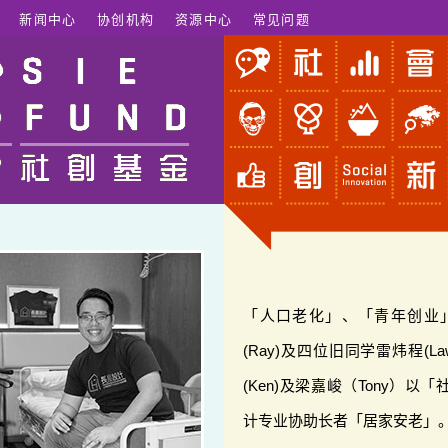
新闻中心
协创机构
资源中心
常见问题
「人口老化」、「青年创业
(Ray)及四位旧同学雷炜程(Lawr
(Ken)及梁嘉峻（Tony）
计专业协助长者「居家安老」