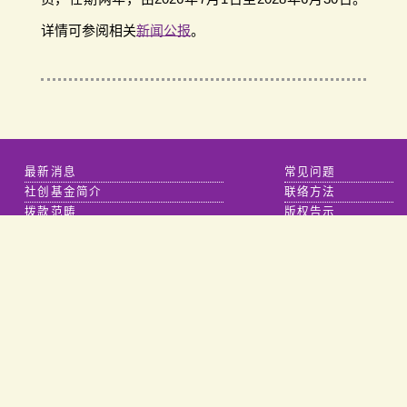
详情可参阅相关
新闻公报
。
最新消息
常见问题
社创基金简介
联络方法
拨款范畴
版权告示
研究
私隐政策
能力提升
免责声明
创新计划
相关连结
主要项目
「友智识」长者数码共融计划
一站式援助计划平台
食物援助旗舰项目
共享价值计划
按效益付费