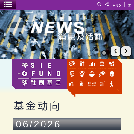
跳至主要内容
|
搜寻
分享給
ENG
繁
菜单开关
基金动向
上一张
下
基金动向
06/2026