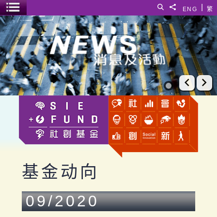
跳至主要内容
|
搜寻
分享給
ENG
繁
菜单开关
基金动向
上一张
下
基金动向
09/2020