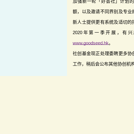
加强新一轮「好荟社」计划
额，以及邀请不同界别及专业
新人士提供更有系统及适切的
2020年第一季开展，有
www.goodseed.hk
。
社创基金现正处理委聘更多协
工作，稍后会公布其他协创机
常见问题
联络方法
版权告示
私隐政策