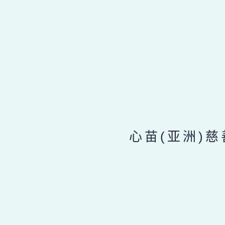
心苗(亚洲)