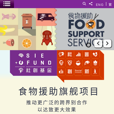
跳至主要内容
|
搜寻
分享給
ENG
繁
菜单开关
食物援助旗舰项目
上一张
下
食物援助旗舰项目
推动更广泛的跨界别合作
以达致更大效果