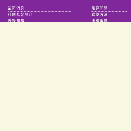
最新消息
常見問題
社創基金簡介
聯絡方法
撥款範疇
版權告示
研究
私隱政策
能力提升
免責聲明
創新計劃
相關連結
主要項目
「友智識」 數碼共融計劃
一站式援助計劃平台
食物援助旗艦項目
共享價值計劃
按效益付費
樂齡科技平台
協同創效項目
新聞中心
協創機構
資源中心