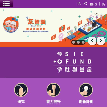
跳至主要內容
|
搜尋
分享給
ENG
简
選單開關
社創基金
上一張
下
前往首頁
研究
能力提升
創新計劃